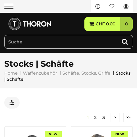
ALLE PRODUKTE
CHF 0.00
0
WAFFEN
WAFFENZUBEHÖR
Stocks | Schäfte
MUNITION
Home
Waffenzubehör
Schäfte, Stocks, Griffe
Stocks
| Schäfte
AUSRÜSTUNG
DIENSTLEISTUNGEN
1
2
3
>
>>
HERSTELLER
RANGE & TRAINING
NEW
NEW