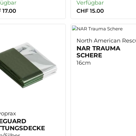
fügbar
Verfügbar
 17.00
CHF 15.00
North American Resc
NAR TRAUMA
SCHERE
16cm
voprax
FEGUARD
TTUNGSDECKE
n/Silber