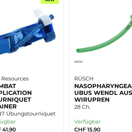
PISTOL GRIPTAPES | GRIFFTAPES
RIFLE FRAMES | CHASSIS SYSTEME
MAGNIFIER
PISTOL MAG RELEASE | MAGAZINHALTER
SELECTORS | SICHERUNGEN
TIMER
PISTOL MAGWELLS | MAGAZINTRICHTER
PISTOL MAG PARTS | MAGAZINZUBEHÖR
PISTOL COMPENSATOR | KOMPENSATOREN
 Resources
RÜSCH
MBAT
NASOPHARYNGEA
PLICATION
UBUS WENDL AU
URNIQUET
WIRUPREN
AINER
28 Ch.
7 Übungstourniquet
fügbar
Verfügbar
 41.90
CHF 15.90