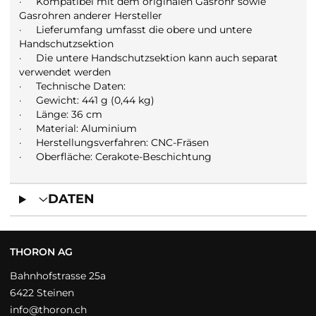
·
Kompatibel mit dem originalen Gasrohr sowie
Gasrohren anderer Hersteller
·
Lieferumfang umfasst die obere und untere
Handschutzsektion
·
Die untere Handschutzsektion kann auch separat
verwendet werden
·
Technische Daten:
·
Gewicht: 441 g (0,44 kg)
·
Länge: 36 cm
·
Material: Aluminium
·
Herstellungsverfahren: CNC-Fräsen
·
Oberfläche: Cerakote-Beschichtung
DATEN
THORON AG
Bahnhofstrasse 25a
6422 Steinen
info@thoron.ch