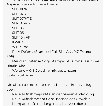
Anpassungen erforderlich sein)
·
SLR-107R
·
SLR107R
·
SLR107R-11E
·
SLR107R-12
·
SLR105
·
SLR106
·
SLR 104 FR
·
KR-103
·
WBP Fox
·
Riley Defense Stamped Full Size AKs (47, 74 und
5.56)
·
Meridian Defense Corp Stamped AKs mit Classic Gas
Block/Tube
·
Weitere AKM-Gewehre mit gestanztem
Systemgehäuse
Die überarbeitete untere Handschutzsektion verfügt
über:
·
Neue Aufnahmepunkte an der oberen Abdeckung
·
Neue Aufnahme am Gehäuseende des Gewehrs
·
Kompatibilität mit langen und kurzen oberen